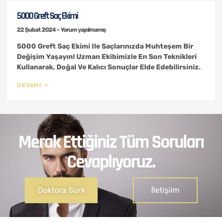
5000 Greft Saç Ekimi
22 Şubat 2024
Yorum yapılmamış
5000 Greft Saç Ekimi Ile Saçlarınızda Muhteşem Bir
Değişim Yaşayın! Uzman Ekibimizle En Son Teknikleri
Kullanarak, Doğal Ve Kalıcı Sonuçlar Elde Edebilirsiniz.
DEVAMI »
Merak Ettiğiniz Tüm Soruları
Cevaplıyoruz.
Doktora Sor
İletişiim