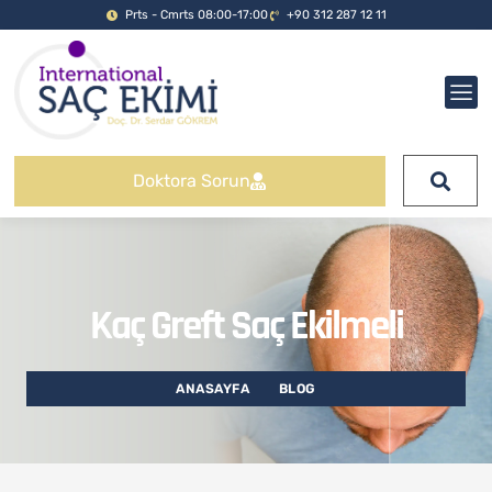
Prts - Cmrts 08:00-17:00
+90 312 287 12 11
Doktora Sorun
Kaç Greft Saç Ekilmeli
ANASAYFA
BLOG