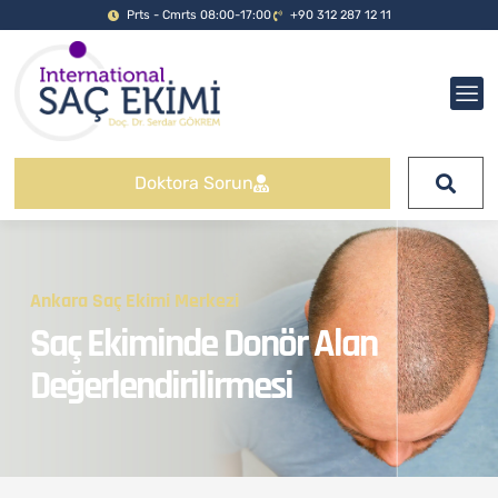
Prts - Cmrts 08:00-17:00
+90 312 287 12 11
Doktora Sorun
Ankara Saç Ekimi Merkezi
Saç Ekiminde Donör Alan
Değerlendirilirmesi