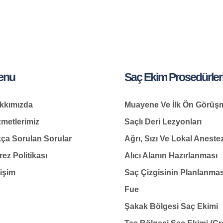
enu
Saç Ekim Prosedürler
kkımızda
Muayene Ve İlk Ön Görüş
zmetlerimiz
Saçlı Deri Lezyonları
kça Sorulan Sorular
Ağrı, Sızı Ve Lokal Anestez
ez Politikası
Alıcı Alanın Hazırlanması
tişim
Saç Çizgisinin Planlanmas
Fue
Şakak Bölgesi Saç Ekimi