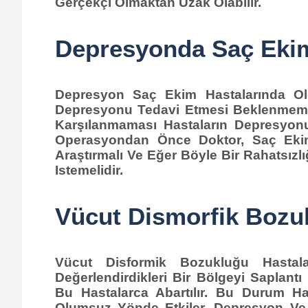
Gerçekçi Olmaktan Uzak Olabilir.
Depresyonda Saç Ekimi
Depresyon Saç Ekim Hastalarında Ol
Depresyonu Tedavi Etmesi Beklenmemeli
Karşılanmaması Hastaların Depresyon
Operasyondan Önce Doktor,
Saç Eki
Araştırmalı Ve Eğer Böyle Bir Rahatsızl
Istemelidir.
Vücut Dismorfik Bozu
Vücut Disformik Bozukluğu Hastala
Değerlendirdikleri Bir Bölgeyi Saplantı 
Bu Hastalarca Abartılır. Bu Durum Has
Olumsuz Yönde Etkiler. Depresyon Ve En