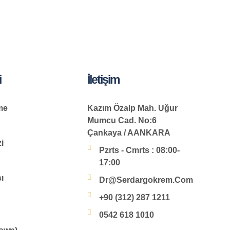
i
İletişim
me
Kazım Özalp Mah. Uğur
Mumcu Cad. No:6
Çankaya / AANKARA
i
Pzrts - Cmrts : 08:00-
17:00
ı
Dr@serdargokrem.com
+90 (312) 287 1211
0542 618 1010