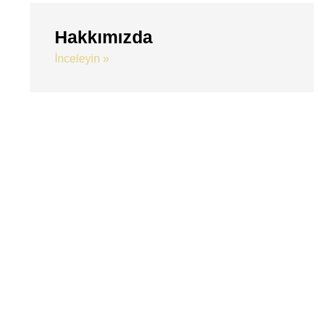
Hakkımızda
İnceleyin »
Merak Ettiğiniz Tüm So
Cevaplıyoruz.