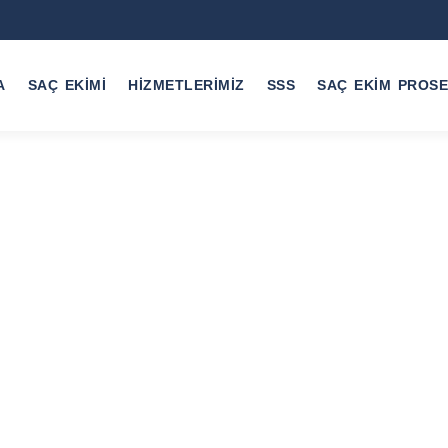
A
SAÇ EKIMI
HIZMETLERIMIZ
SSS
SAÇ EKIM PROS
imi