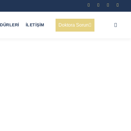
Doktora Sorun
EDÜRLERI
İLETIŞIM