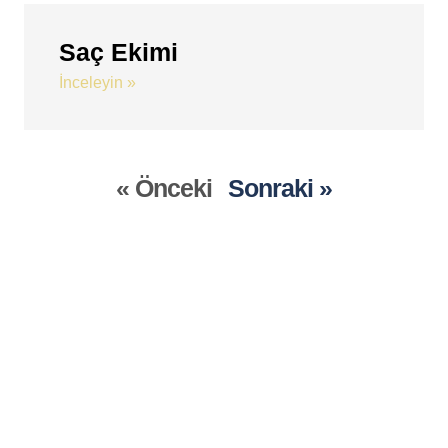
Saç Ekimi
İnceleyin »
« Önceki
Sonraki »
ruları