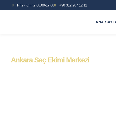
Prts - Cmrts 08:00-17:00
+90 312 287 12 11
ANA SAYF
Ankara Saç Ekimi Merkezi
Kimlere Saç Ek
Yapılamaz