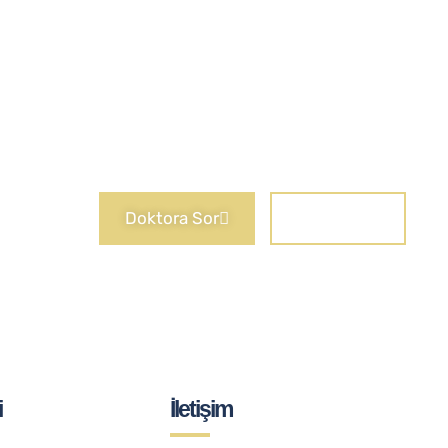
Doktora Sor
İletişiim
i
İletişim