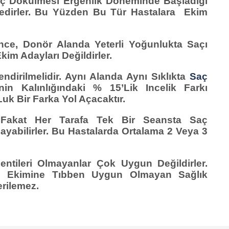
aç Dökülmesi Ergenlik Döneminde Başladığı
ktedirler. Bu Yüzden Bu Tür Hastalara Ekim
Ince, Donör Alanda Yeterli Yoğunlukta Saçı
m Adayları Değildirler.
ndirilmelidir. Aynı Alanda Aynı Sıklıkta
Saç
in Kalınlığındaki % 15’lik Incelik Farkı
 Bir Farka Yol Açacaktır.
Fakat Her Tarafa Tek Bir Seansta Saç
ayabilirler. Bu Hastalarda Ortalama 2 Veya 3
tileri Olmayanlar Çok Uygun Değildirler.
aç Ekimine Tıbben Uygun Olmayan Sağlık
erilemez.