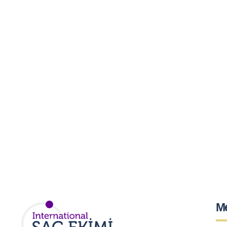
Merak Ettiğiniz Tüm So
Cevaplıyoruz.
M