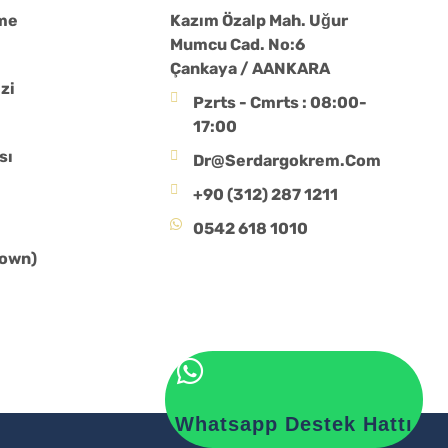
şme
Kazım Özalp Mah. Uğur
Mumcu Cad. No:6
Çankaya / AANKARA
zi
Pzrts - Cmrts : 08:00-
17:00
sı
Dr@serdargokrem.com
+90 (312) 287 1211
0542 618 1010
rown)
Whatsapp Destek Hattı