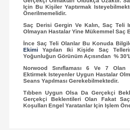
Gerçekçi Olmaktan Oldukça Uzaktır. S
Için Bu Kişiler Yaptırmak Isteyebilme
Önerilmemelidir.
Saç Derisi Gergin Ve Kalın, Saç Teli 
Olmayan Hastalar Yine Mükemmel Saç Eki
İnce Saç Teli Olanlar Bu Konuda Bilgile
Ekimi
Yapılan Iki Kişide Saç Tellerin
Yoğunluğun Görünüm Açısından % 30’luk
Norwood Sınıflaması 6 Ve 7 Olan 
Ektirmek Isteyenler Uygun Hastalar Olm
Seans Yapılması Gerekebilmektedir.
Tıbben Uygun Olsa Da Gerçekçi Beklen
Gerçekçi Beklentileri Olan Fakat S
Koşulları Engel Yaratanlar Için Işlem Ön