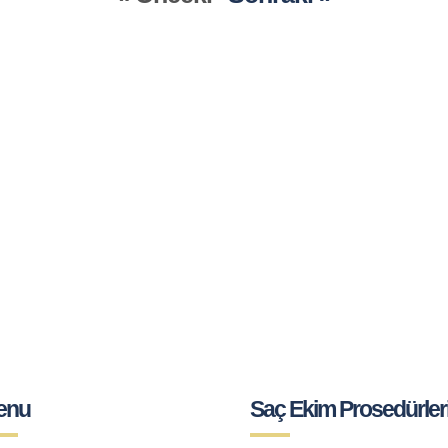
ruları
enu
Saç Ekim Prosedürler