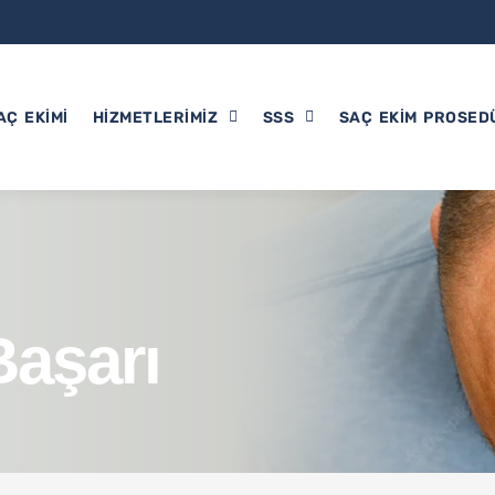
AÇ EKIMI
HIZMETLERIMIZ
SSS
SAÇ EKIM PROSED
aşarı