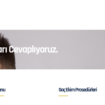
rı Cevaplıyoruz.
nu
Saç Ekim Prosedürleri