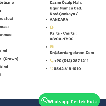
Görüşme
Kazım Özalp Mah.
Uğur Mumcu Cad.
ı
No:6 Çankaya /
Anestezi
AANKARA
nması
Pzrts - Cmrts :
lanması
08:00-17:00
kimi
Dr@serdargokrem.com
mi (Crown)
+90 (312) 287 1211
Ekimi
0542 618 1010
i
Whatsapp Destek Hattı