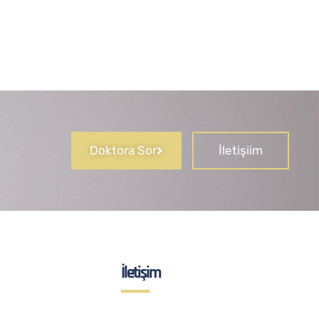
Doktora Sor
İletişiim
İletişim