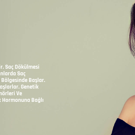
ir. Saç Dökülmesi
anlarda Saç
 Bölgesinde Başlar.
şlarlar. Genetik
mörleri Ve
ik Hormonuna Bağlı