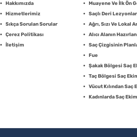
Hakkımızda
Muayene Ve İlk Ön 
Hizmetlerimiz
Saçlı Deri Lezyonlar
Sıkça Sorulan Sorular
Ağrı, Sızı Ve Lokal 
Çerez Politikası
Alıcı Alanın Hazırla
İletişim
Saç Çizgisinin Plan
Fue
Şakak Bölgesi Saç E
Taç Bölgesi Saç Eki
Vücut Kılından Saç 
Kadınlarda Saç Ekim