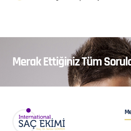
Merak Ettiğiniz Tüm Sorula
Me