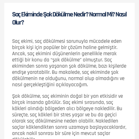
Saç Ekiminde Şok Dökülme Nedir? Normal Mi? Nasıl
Olur?
Saç ekimi, saç dökülmesi sorunuyla mücadele eden
birçok kişi için popüler bir çözüm haline gelmiştir.
Ancak, saç ekimini düşünenlerin genellikle merak
ettiği bir konu da “şok dökülme” olmuştur. Saç
ekiminden sonra yaşanan şok dökülme, bazı kişilerde
endişe yaratabilir. Bu makalede, saç ekiminde şok
dökülmenin ne olduğunu, normal olup olmadığını ve
nasıl gerçekleştiğini açıklayacağım.
Şok dökülme, saç ekiminin doğal bir yan etkisidir ve
birçok insanda görülür. Saç ekimi sırasında, saç
kökleri alındığı bölgeden alıcı bölgeye nakledilir. Bu
süreçte, saç kökleri bir stres yaşar ve bu da geçici
olarak saç dökülmesine neden olabilir. Nakledilen
saçlar köklendikten sonra uzamaya başlayacaklardır,
ancak nakil sonrası bir süre için mevcut saçlar