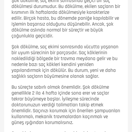
Şok dökülme, saç ekimi sonrasında geçici bir saç
dökülmesi durumudur. Bu dökülme, ekilen saçların bir
kısmının ilk haftalarda dökülmesiyle karakterize
edilir. Birçok hasta, bu dönemde paniğe kapılabilir ve
işlemin başarısız olduğunu düşünebilir. Ancak, şok
dökülme aslında normal bir süreçtir ve büyük
çoğunlukla geçicidir.
Şok dökülme, saç ekimi sonrasında vücutta yaşanan
bir uyum sürecinin bir parçasıdır. Saç köklerinin
nakledildiği bölgede bir travma meydana gelir ve bu
nedenle bazı saç kökleri kendini yeniden
yapılandırmak için dökülür. Bu durum, yeni ve daha
sağlıklı saçların büyümesine olanak sağlar.
Bu süreçte sabırlı olmak önemlidir. Şok dökülme
genellikle 2 ila 4 hafta içinde sona erer ve saçlar
tekrar büyümeye başlar. İyileşme sürecinde
doktorunuzun verdiği talimatları takip etmek
önemlidir. Saçınızı korumak için önerilen şampuanları
kullanmalı, mekanik travmalardan kaçınmalı ve
güneş ışığından korumalısınız.