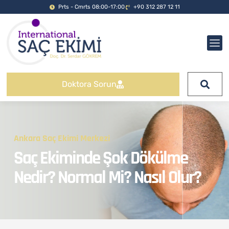
Prts - Cmrts 08:00-17:00
+90 312 287 12 11
Doktora Sorun
Ankara Saç Ekimi Merkezi
Saç Ekiminde Şok Dökülme
Nedir? Normal Mi? Nasıl Olur?